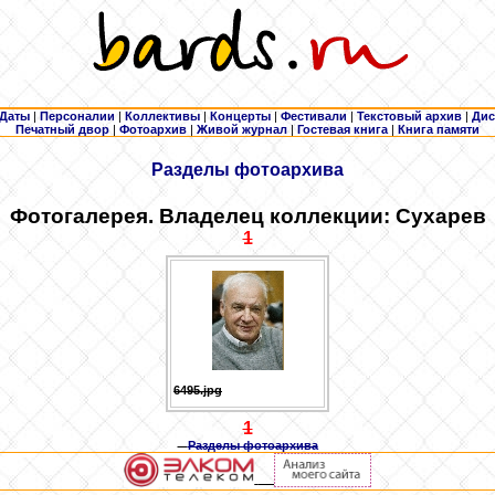
Даты
|
Персоналии
|
Коллективы
|
Концерты
|
Фестивали
|
Текстовый архив
|
Дис
Печатный двор
|
Фотоархив
|
Живой журнал
|
Гостевая книга
|
Книга памяти
Разделы фотоархива
Фотогалерея. Владелец коллекции: Сухарев
1
6495.jpg
1
Разделы фотоархива