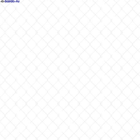
bards.ru
©