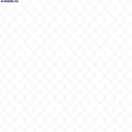
bards.ru
©