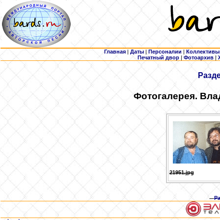
Главная
|
Даты
|
Персоналии
|
Коллективы
Печатный двор
|
Фотоархив
|
Разд
Фотогалерея. Вла
21951.jpg
Р