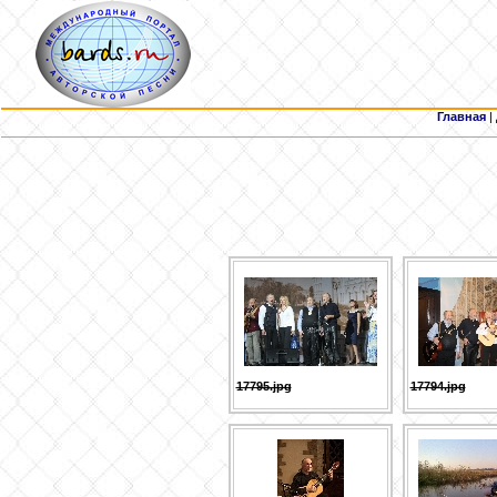
Главная
|
17795.jpg
17794.jpg