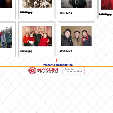
19072.jpg
19071.jpg
19070.jpg
19065.jpg
19066.jpg
1
Разделы фотоархива