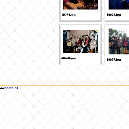
19074.jpg
19073.jpg
19068.jpg
19067.jpg
bards.ru
©