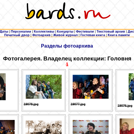
Даты
|
Персоналии
|
Коллективы
|
Концерты
|
Фестивали
|
Текстовый архив
|
Дис
Печатный двор
|
Фотоархив
|
Живой журнал
|
Гостевая книга
|
Книга памяти
Разделы фотоархива
Фотогалерея. Владелец коллекции: Головня
1
19078.jpg
19077.jpg
19076.jpg