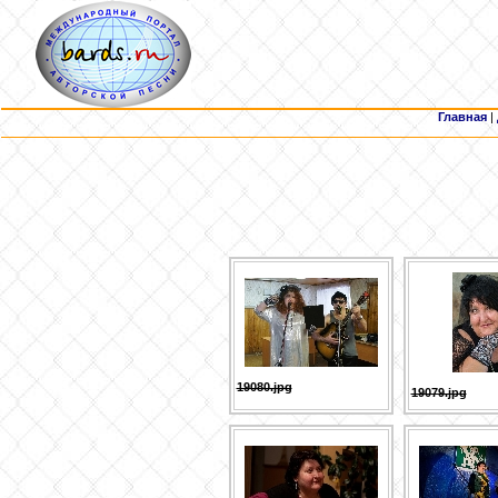
Главная
|
19080.jpg
19079.jpg