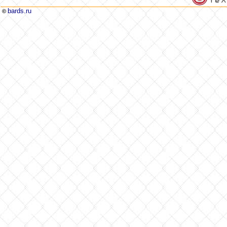
bards.ru
©