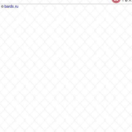
bards.ru
©