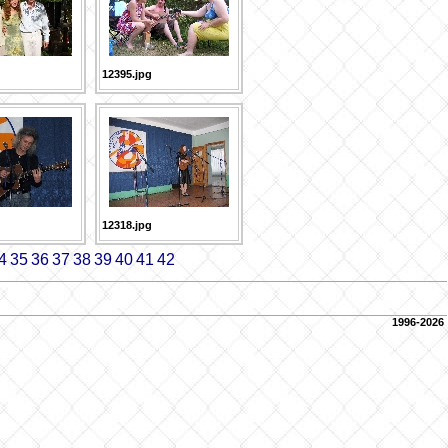
12395.jpg
12318.jpg
4
35
36
37
38
39
40
41
42
1996-2026