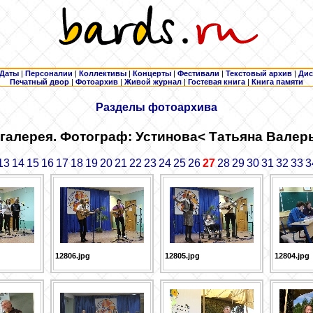
Даты
|
Персоналии
|
Коллективы
|
Концерты
|
Фестивали
|
Текстовый архив
|
Дис
Печатный двор
|
Фотоархив
|
Живой журнал
|
Гостевая книга
|
Книга памяти
Разделы фотоархива
галерея. Фотограф: Устинова
< Татьяна Валер
13
14
15
16
17
18
19
20
21
22
23
24
25
26
27
28
29
30
31
32
33
3
12806.jpg
12805.jpg
12804.jpg