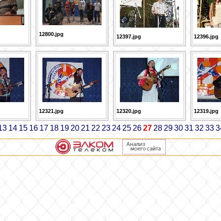
12800.jpg
12397.jpg
12396.jpg
12321.jpg
12320.jpg
12319.jpg
13
14
15
16
17
18
19
20
21
22
23
24
25
26
27
28
29
30
31
32
33
3