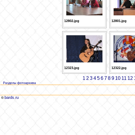
12802.jpg
12801.jpg
12323.jpg
12322.jpg
1
2
3
4
5
6
7
8
9
10
11
12
Разделы фотоархива
bards.ru
©