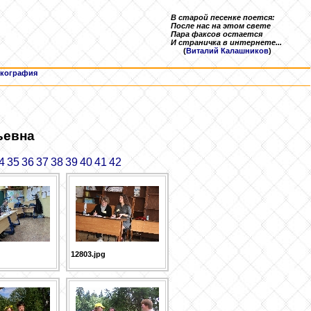
В старой песенке поется:
После нас на этом свете
Пара факсов остается
И страничка в интернете...
(
Виталий Калашников
)
кография
ьевна
4
35
36
37
38
39
40
41
42
12803.jpg