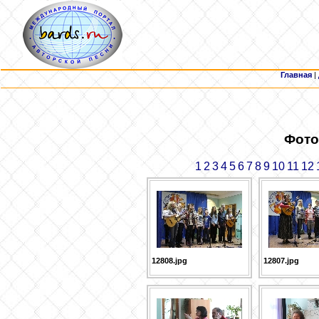
Главная
|
Фото
1
2
3
4
5
6
7
8
9
10
11
12
12808.jpg
12807.jpg