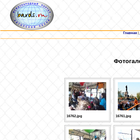
Главная
|
Фотогал
16762.jpg
16761.jpg