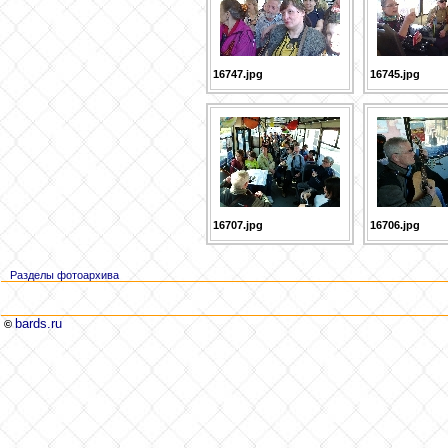
16747.jpg
16745.jpg
16707.jpg
16706.jpg
Разделы фотоархива
bards.ru
©