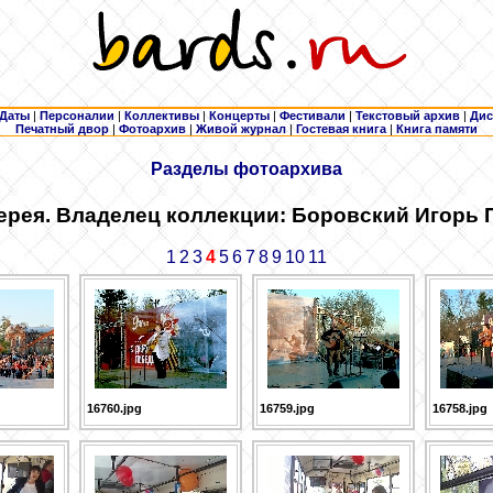
Даты
|
Персоналии
|
Коллективы
|
Концерты
|
Фестивали
|
Текстовый архив
|
Дис
Печатный двор
|
Фотоархив
|
Живой журнал
|
Гостевая книга
|
Книга памяти
Разделы фотоархива
ерея. Владелец коллекции: Боровский
Игорь 
1
2
3
4
5
6
7
8
9
10
11
16760.jpg
16759.jpg
16758.jpg