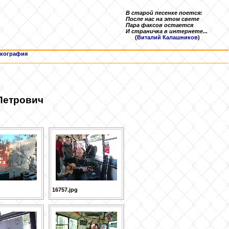
В старой песенке поется:
После нас на этом свете
Пара факсов остается
И страничка в интернете...
(
Виталий Калашников
)
кография
Петрович
16757.jpg