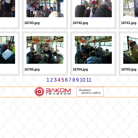
16743.jpg
16742.jpg
16741.jpg
16705.jpg
16704.jpg
16703.jpg
1
2
3
4
5
6
7
8
9
10
11