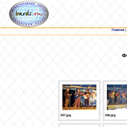
Главная
|
Ф
347.jpg
346.jpg