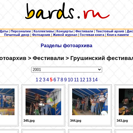
Даты
|
Персоналии
|
Коллективы
|
Концерты
|
Фестивали
|
Текстовый архив
|
Дис
Печатный двор
|
Фотоархив
|
Живой журнал
|
Гостевая книга
|
Книга памяти
Разделы фотоархива
отоархив > Фестивали > Грушинский фестива
1
2
3
4
5
6
7
8
9
10
11
12
13
14
345.jpg
344.jpg
343.jpg