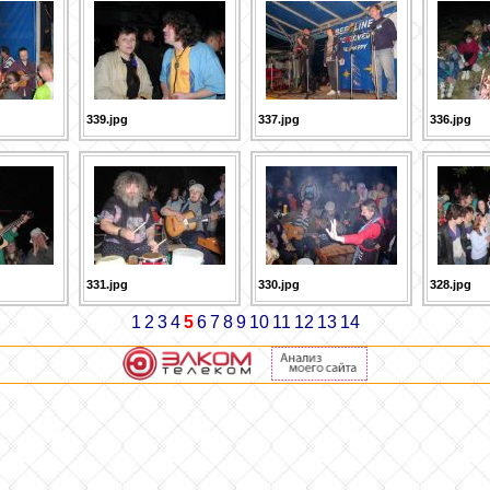
339.jpg
337.jpg
336.jpg
331.jpg
330.jpg
328.jpg
1
2
3
4
5
6
7
8
9
10
11
12
13
14