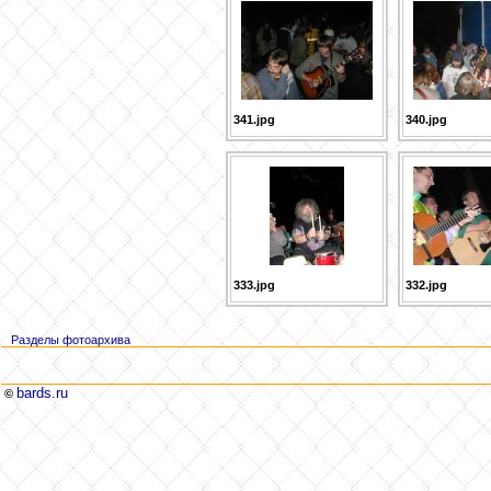
341.jpg
340.jpg
333.jpg
332.jpg
Разделы фотоархива
bards.ru
©