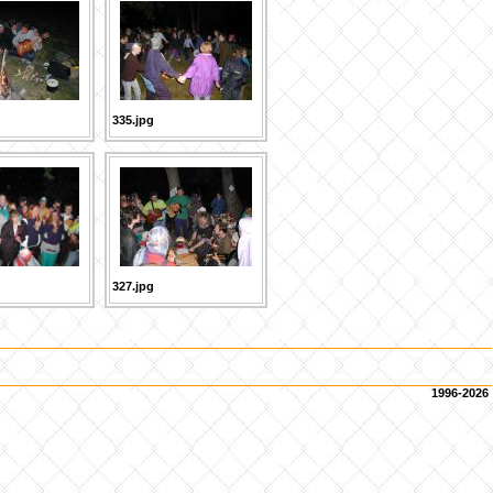
335.jpg
327.jpg
1996-2026