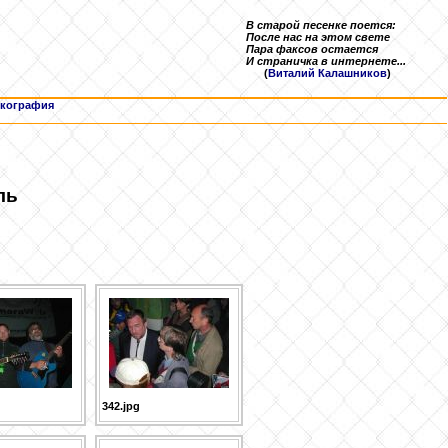
В старой песенке поется:
После нас на этом свете
Пара факсов остается
И страничка в интернете...
(
Виталий Калашников
)
кография
ль
342.jpg