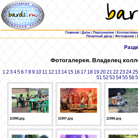
Главная
|
Даты
|
Персоналии
|
Коллективы
Печатный двор
|
Фотоархив
|
Разд
Фотогалерея. Владелец колл
1
2
3
4
5
6
7
8
9
10
11
12
13
14
15
16
17
18
19
20
21
22
23
24
25
51
52
53
54
55
56
5
11998.jpg
11997.jpg
11996.jpg