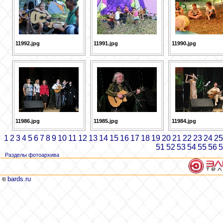
11992.jpg
11991.jpg
11990.jpg
11986.jpg
11985.jpg
11984.jpg
1
2
3
4
5
6
7
8
9
10
11
12
13
14
15
16
17
18
19
20
21
22
23
24
25
51
52
53
54
55
56
5
Разделы фотоархива
bards.ru
©