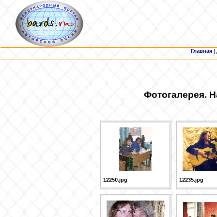
Главная
|
Фотогалерея. Н
12250.jpg
12235.jpg