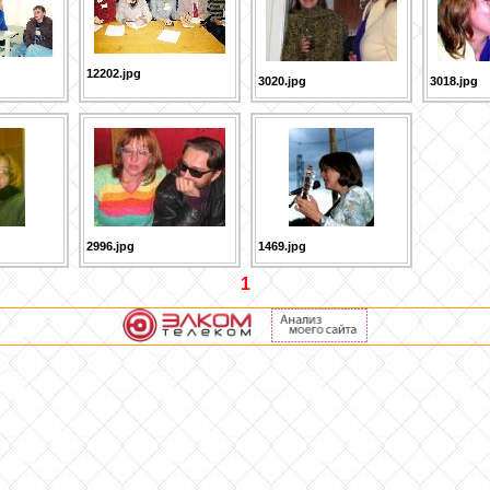
12202.jpg
3020.jpg
3018.jpg
2996.jpg
1469.jpg
1