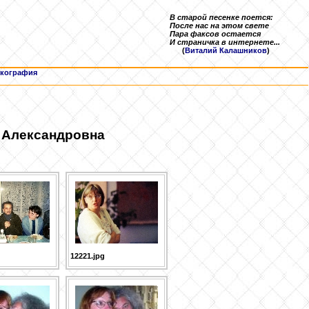
В старой песенке поется:
После нас на этом свете
Пара факсов остается
И страничка в интернете...
(
Виталий Калашников
)
кография
 Александровна
12221.jpg