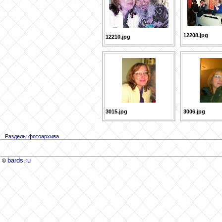
12208.jpg
12210.jpg
3015.jpg
3006.jpg
Разделы фотоархива
bards.ru
©