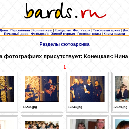
Даты
|
Персоналии
|
Коллективы
|
Концерты
|
Фестивали
|
Текстовый архив
|
Дис
Печатный двор
|
Фотоархив
|
Живой журнал
|
Гостевая книга
|
Книга памяти
Разделы фотоархива
а фотографиях присутствует: Конецкая
< Нина
1
12234.jpg
12233.jpg
12224.jpg