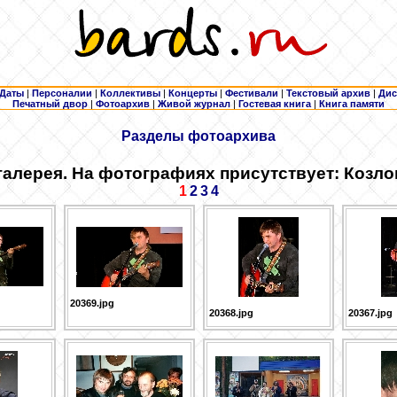
Даты
|
Персоналии
|
Коллективы
|
Концерты
|
Фестивали
|
Текстовый архив
|
Дис
Печатный двор
|
Фотоархив
|
Живой журнал
|
Гостевая книга
|
Книга памяти
Разделы фотоархива
алерея. На фотографиях присутствует: Козл
1
2
3
4
20369.jpg
20368.jpg
20367.jpg