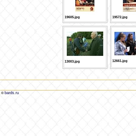
19605.jpg
19572.jpg
12661.jpg
13003.jpg
bards.ru
©