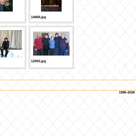
14069.jpg
12093.jpg
1996-2026