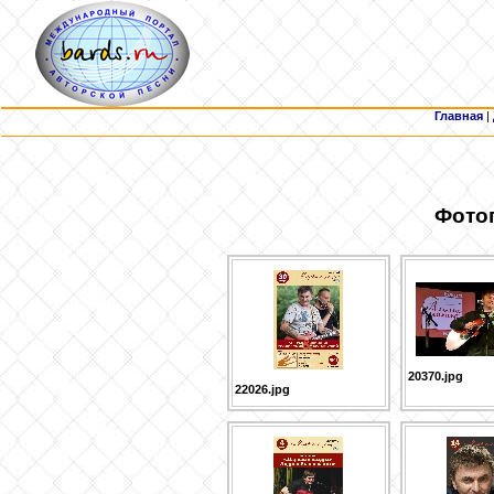
Главная
|
Фотог
20370.jpg
22026.jpg