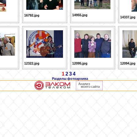
14955.jpg
16792.jpg
14337.jpg
12322.jpg
12095.jpg
12094.jpg
1
2
3
4
Разделы фотоархива