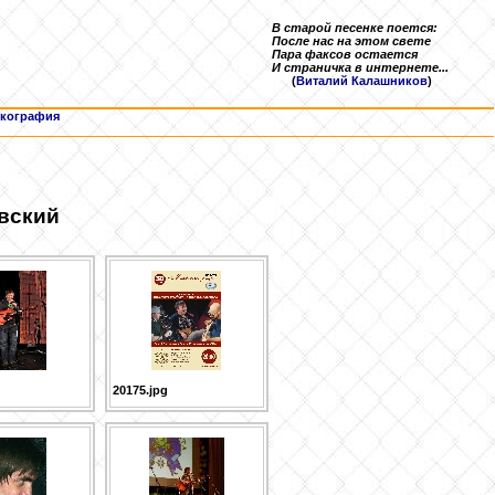
В старой песенке поется:
После нас на этом свете
Пара факсов остается
И страничка в интернете...
(
Виталий Калашников
)
кография
овский
20175.jpg