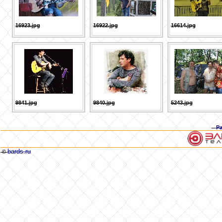
16923.jpg
16922.jpg
16614.jpg
9841.jpg
9840.jpg
5243.jpg
Р
bards.ru
©