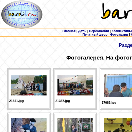
Главная
|
Даты
|
Персоналии
|
Коллективы
Печатный двор
|
Фотоархив
|
Разд
Фотогалерея. На фото
21341.jpg
21337.jpg
17083.jpg