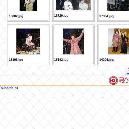
18720.jpg
18882.jpg
17804.jpg
15193.jpg
15192.jpg
14204.jpg
Р
bards.ru
©