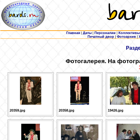
Главная
|
Даты
|
Персоналии
|
Коллективы
Печатный двор
|
Фотоархив
|
Разд
Фотогалерея. На фотогр
20359.jpg
20358.jpg
19426.jpg