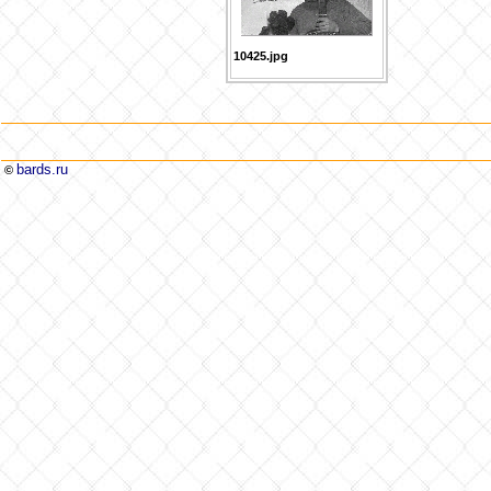
10425.jpg
bards.ru
©