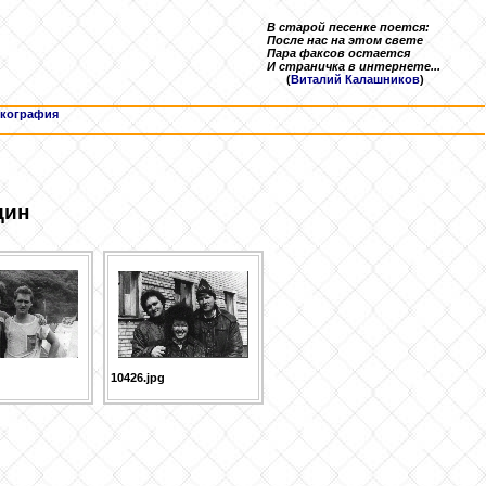
В старой песенке поется:
После нас на этом свете
Пара факсов остается
И страничка в интернете...
(
Виталий Калашников
)
кография
дин
10426.jpg