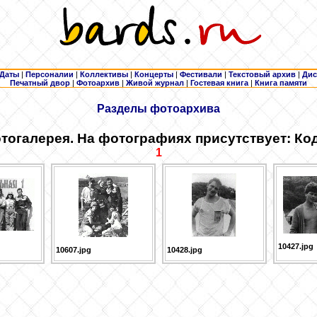
Даты
|
Персоналии
|
Коллективы
|
Концерты
|
Фестивали
|
Текстовый архив
|
Дис
Печатный двор
|
Фотоархив
|
Живой журнал
|
Гостевая книга
|
Книга памяти
Разделы фотоархива
тогалерея. На фотографиях присутствует: Ко
1
10427.jpg
10607.jpg
10428.jpg