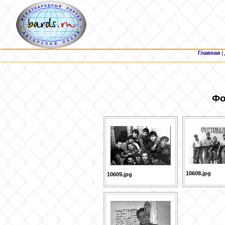
Главная
|
Фо
10608.jpg
10609.jpg