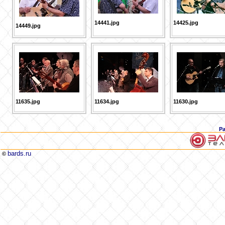
14441.jpg
14425.jpg
14449.jpg
11635.jpg
11634.jpg
11630.jpg
Р
bards.ru
©