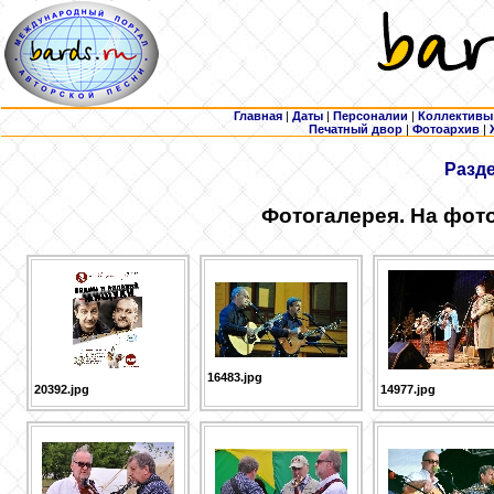
Главная
|
Даты
|
Персоналии
|
Коллективы
Печатный двор
|
Фотоархив
|
Разд
Фотогалерея. На фот
16483.jpg
20392.jpg
14977.jpg