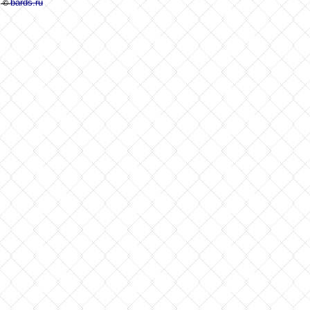
bards.ru
©