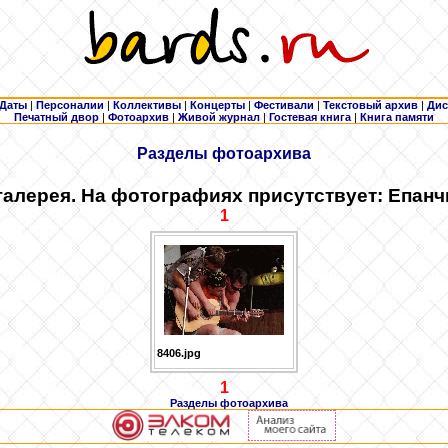
Даты
|
Персоналии
|
Коллективы
|
Концерты
|
Фестивали
|
Текстовый архив
|
Дис
Печатный двор
|
Фотоархив
|
Живой журнал
|
Гостевая книга
|
Книга памяти
Разделы фотоархива
алерея. На фотографиях присутствует: Епан
1
8406.jpg
1
Разделы фотоархива