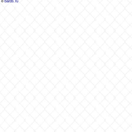
bards.ru
©