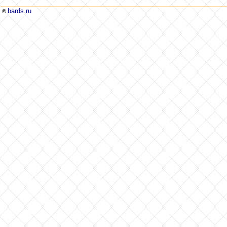
bards.ru
©