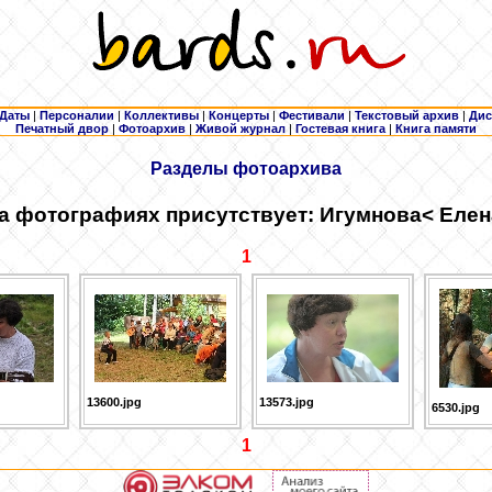
Даты
|
Персоналии
|
Коллективы
|
Концерты
|
Фестивали
|
Текстовый архив
|
Дис
Печатный двор
|
Фотоархив
|
Живой журнал
|
Гостевая книга
|
Книга памяти
Разделы фотоархива
а фотографиях присутствует: Игумнова
< Еле
1
13600.jpg
13573.jpg
6530.jpg
1