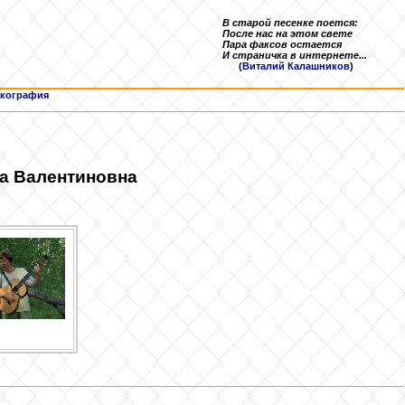
В старой песенке поется:
После нас на этом свете
Пара факсов остается
И страничка в интернете...
(
Виталий Калашников
)
кография
на Валентиновна