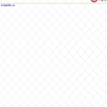
bards.ru
©