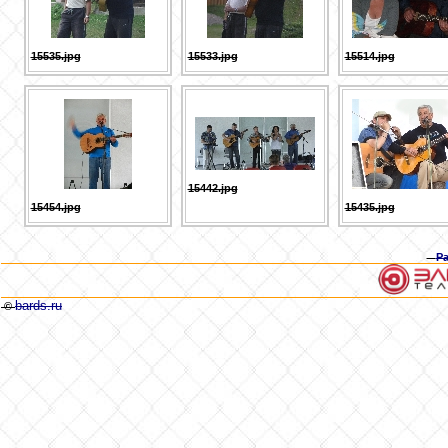
15535.jpg
15533.jpg
15514.jpg
15442.jpg
15454.jpg
15435.jpg
Р
bards.ru
©