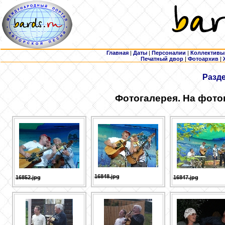
Главная
|
Даты
|
Персоналии
|
Коллективы
Печатный двор
|
Фотоархив
|
Разд
Фотогалерея. На фото
16848.jpg
16852.jpg
16847.jpg