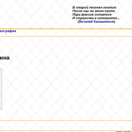
В старой песенке поется:
После нас на этом свете
Пара факсов остается
И страничка в интернете...
(
Виталий Калашников
)
кография
вина