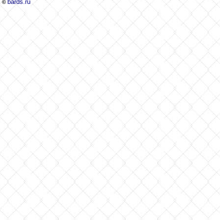
bards.ru
©