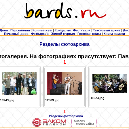
Даты
|
Персоналии
|
Коллективы
|
Концерты
|
Фестивали
|
Текстовый архив
|
Дис
Печатный двор
|
Фотоархив
|
Живой журнал
|
Гостевая книга
|
Книга памяти
Разделы фотоархива
огалерея. На фотографиях присутствует: Па
1
11623.jpg
16243.jpg
12869.jpg
1
Разделы фотоархива