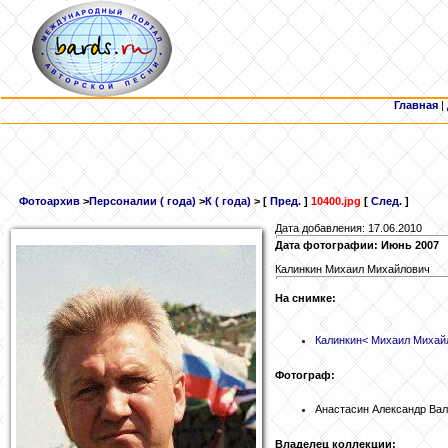
Главная
|
Фотоархив
>
Персоналии ( года)
>
К ( года)
> [
Пред.
]
10400.jpg
[
След.
]
Дата добавления: 17.06.2010
Дата фотографии: Июнь 2007
Калинкин Михаил Михайлович
На снимке:
Калинкин
< Михаил Михай
Фотограф:
Анастасин Александр Ва
Владелец коллекции: