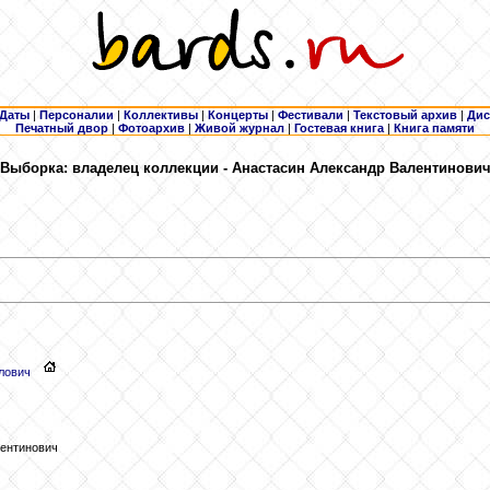
Даты
|
Персоналии
|
Коллективы
|
Концерты
|
Фестивали
|
Текстовый архив
|
Дис
Печатный двор
|
Фотоархив
|
Живой журнал
|
Гостевая книга
|
Книга памяти
Выборка: владелец коллекции - Анастасин
Александр Валентинови
лович
лентинович