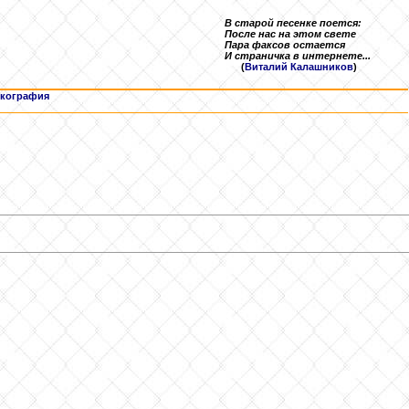
В старой песенке поется:
После нас на этом свете
Пара факсов остается
И страничка в интернете...
(
Виталий Калашников
)
кография
ч