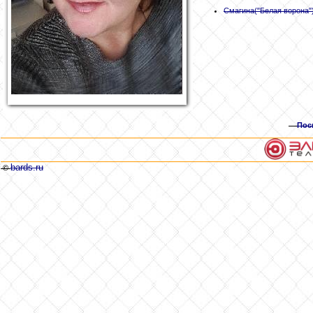
Смагина
("Белая ворона"
Пос
bards.ru
©