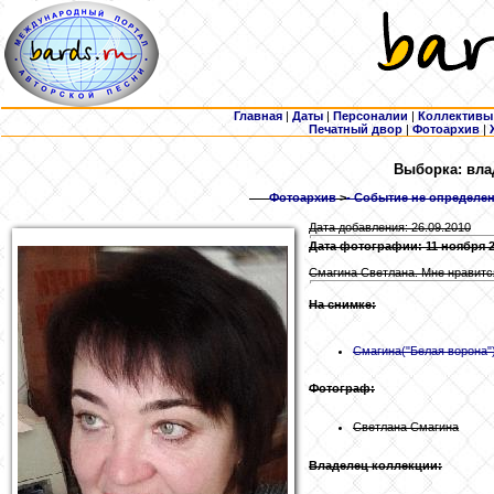
Главная
|
Даты
|
Персоналии
|
Коллективы
Печатный двор
|
Фотоархив
|
Выборка: вла
Фотоархив
>
- Событие не определен
Дата добавления: 26.09.2010
Дата фотографии: 11 ноября 
Смагина Светлана. Мне нравитс
На снимке:
Смагина
("Белая ворона"
Фотограф:
Светлана Смагина
Владелец коллекции: