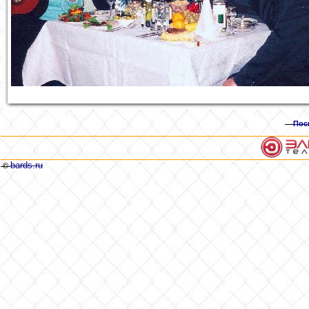
Пос
bards.ru
©