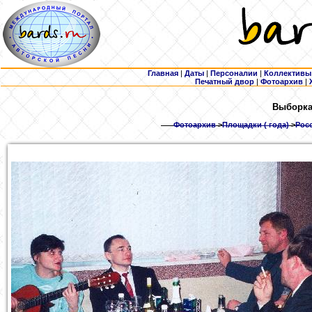
Главная
|
Даты
|
Персоналии
|
Коллективы
Печатный двор
|
Фотоархив
|
Выборка:
Фотоархив
>
Площадки ( года)
>
Росс