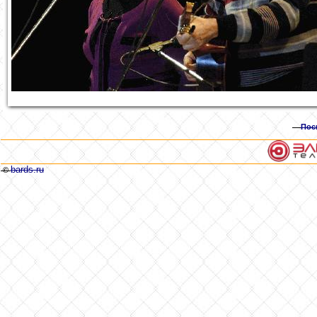
Пос
bards.ru
©