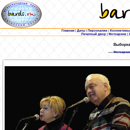
Главная
|
Даты
|
Персоналии
|
Коллективы
Печатный двор
|
Фотоархив
|
Выборка:
Фотоархи