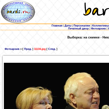
Главная
|
Даты
|
Персоналии
|
Коллективы
Печатный двор
|
Фотоархив
|
Выборка: на снимке - Ник
Фотоархив
> [
Пред.
]
11134.jpg
[
След.
]