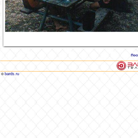
Пос
bards.ru
©