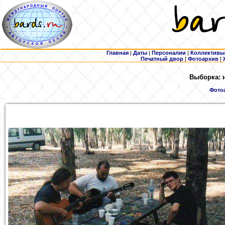
Главная
|
Даты
|
Персоналии
|
Коллективы
Печатный двор
|
Фотоархив
|
Выборка: 
Фото