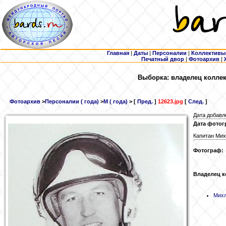
Главная
|
Даты
|
Персоналии
|
Коллективы
Печатный двор
|
Фотоархив
|
Выборка: владелец колле
Фотоархив
>
Персоналии ( года)
>
М ( года)
> [
Пред.
]
12623.jpg
[
След.
]
Дата добавл
Дата фотог
Капитан Мих
Фотограф:
Владелец к
Мих