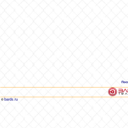
Пос
bards.ru
©