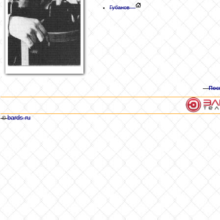
Губанов
Пос
bards.ru
©