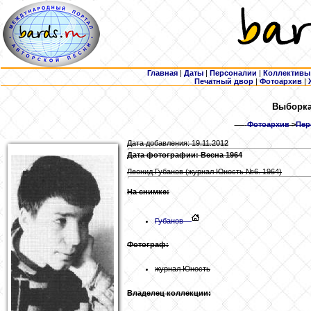
Главная
|
Даты
|
Персоналии
|
Коллективы
Печатный двор
|
Фотоархив
|
Выборка:
Фотоархив
>
Пер
Дата добавления: 19.11.2012
Дата фотографии: Весна 1964
Леонид Губанов (журнал Юность №6. 1964)
На снимке:
Губанов
Фотограф:
журнал Юность
Владелец коллекции: