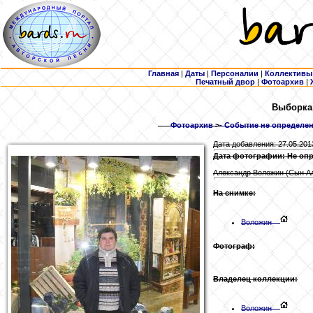
Главная
|
Даты
|
Персоналии
|
Коллективы
Печатный двор
|
Фотоархив
|
Выборка:
Фотоархив
>
- Событие не определен
Дата добавления: 27.05.201
Дата фотографии: Не оп
Александр Воложин (Сын А
На снимке:
Воложин
Фотограф:
Владелец коллекции:
Воложин