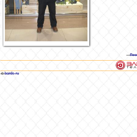
Пос
bards.ru
©