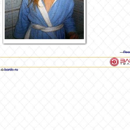
Пос
bards.ru
©