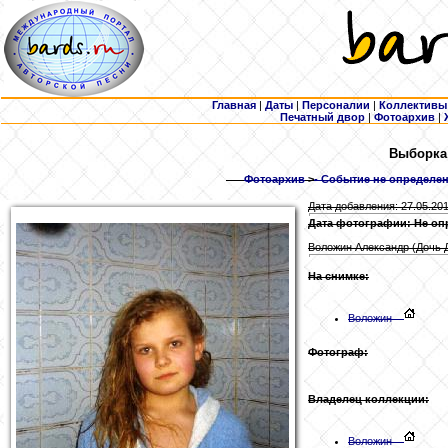
Главная
|
Даты
|
Персоналии
|
Коллективы
Печатный двор
|
Фотоархив
|
Выборка:
Фотоархив
>
- Событие не определен
Дата добавления: 27.05.20
Дата фотографии: Не оп
Воложин Александр (Дочь 
На снимке:
Воложин
Фотограф:
Владелец коллекции:
Воложин