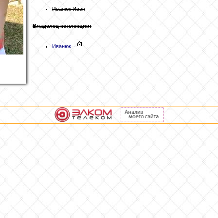
Иванюк Иван
Владелец коллекции:
Иванюк