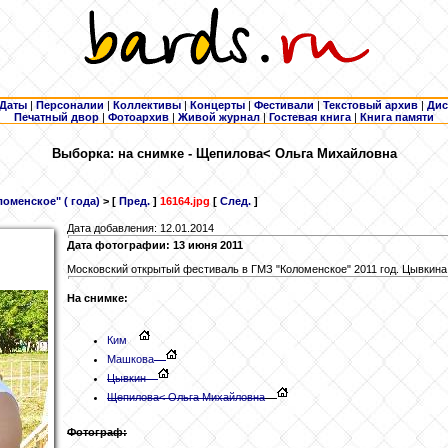
Даты
|
Персоналии
|
Коллективы
|
Концерты
|
Фестивали
|
Текстовый архив
|
Дис
Печатный двор
|
Фотоархив
|
Живой журнал
|
Гостевая книга
|
Книга памяти
Выборка: на снимке - Щепилова
< Ольга Михайловна
оменское" ( года)
> [
Пред.
]
16164.jpg
[
След.
]
Дата добавления: 12.01.2014
Дата фотографии: 13 июня 2011
Московский открытый фестиваль в ГМЗ "Коломенское" 2011 год. Цывкина
На снимке:
Ким
Машкова
Цывкин
Щепилова
< Ольга Михайловна
Фотограф: