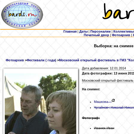
Главная
|
Даты
|
Персоналии
|
Коллективы
Печатный двор
|
Фотоархив
|
Выборка: на снимке 
Фотоархив
>
Фестивали ( года)
>
Московский открытый фестиваль в ГМЗ "Кол
Дата добавления: 12.01.2014
Дата фотографии: 13 июня 201
Московский открытый фестиваль 
На снимке:
Машкова
Чугайнов
< Николай Никол
Фотограф:
Иванюк Иван