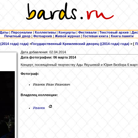
Даты
|
Персоналии
|
Коллективы
|
Концерты
|
Фестивали
|
Текстовый архив
|
Дис
Печатный двор
|
Фотоархив
|
Живой журнал
|
Гостевая книга
|
Книга памяти
(2014 года) года)
>
Государственный Кремлевский дворец ((2014 года) года)
> [
П
Дата добавления: 02.04.2014
Дата фотографии: 06 марта 2014
Концерт, посвящённый творчеству Ады Якушевой и Юрия Визбора 6 марта
Фотограф:
Иванюк Иван Иванович
Владелец коллекции:
Иванюк