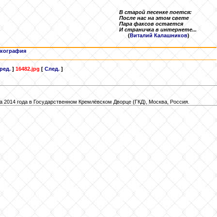
В старой песенке поется:
После нас на этом свете
Пара факсов остается
И страничка в интернете...
(
Виталий Калашников
)
кография
ред.
]
16482.jpg
[
След.
]
 2014 года в Государственном Кремлёвском Дворце (ГКД), Москва, Россия.