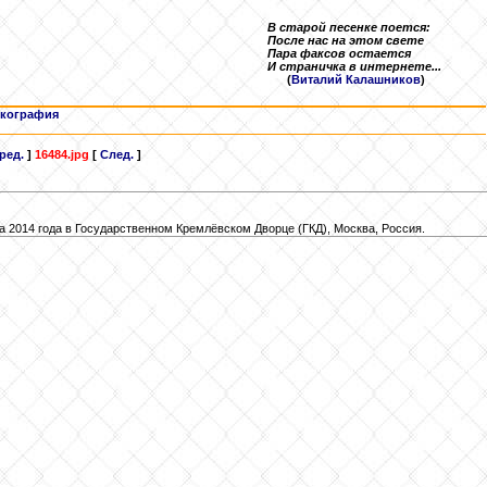
В старой песенке поется:
После нас на этом свете
Пара факсов остается
И страничка в интернете...
(
Виталий Калашников
)
кография
ред.
]
16484.jpg
[
След.
]
 2014 года в Государственном Кремлёвском Дворце (ГКД), Москва, Россия.