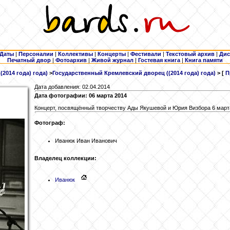
Даты
|
Персоналии
|
Коллективы
|
Концерты
|
Фестивали
|
Текстовый архив
|
Дис
Печатный двор
|
Фотоархив
|
Живой журнал
|
Гостевая книга
|
Книга памяти
(2014 года) года)
>
Государственный Кремлевский дворец ((2014 года) года)
> [
П
Дата добавления: 02.04.2014
Дата фотографии: 06 марта 2014
Концерт, посвящённый творчеству Ады Якушевой и Юрия Визбора 6 марта
Фотограф:
Иванюк Иван Иванович
Владелец коллекции:
Иванюк