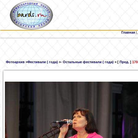
Главная
|
Фотоархив
>
Фестивали ( года)
>
- Остальные фестивали ( года)
> [
Пред.
]
170