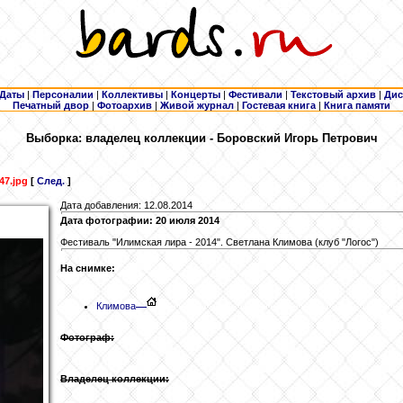
Даты
|
Персоналии
|
Коллективы
|
Концерты
|
Фестивали
|
Текстовый архив
|
Дис
Печатный двор
|
Фотоархив
|
Живой журнал
|
Гостевая книга
|
Книга памяти
Выборка: владелец коллекции - Боровский
Игорь Петрович
47.jpg
[
След.
]
Дата добавления: 12.08.2014
Дата фотографии: 20 июля 2014
Фестиваль "Илимская лира - 2014". Светлана Климова (клуб "Логос")
На снимке:
Климова
Фотограф:
Владелец коллекции: