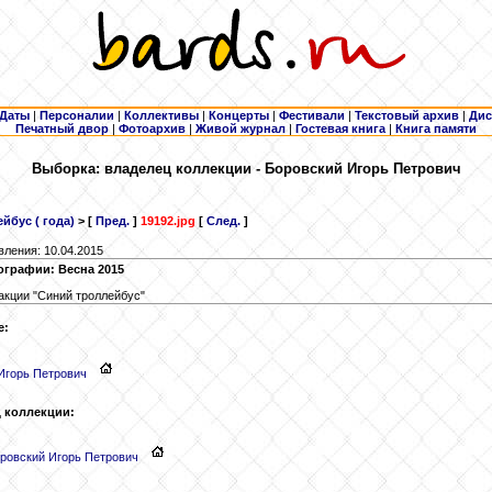
Даты
|
Персоналии
|
Коллективы
|
Концерты
|
Фестивали
|
Текстовый архив
|
Дис
Печатный двор
|
Фотоархив
|
Живой журнал
|
Гостевая книга
|
Книга памяти
Выборка: владелец коллекции - Боровский
Игорь Петрович
йбус ( года)
> [
Пред.
]
19192.jpg
[
След.
]
вления: 10.04.2015
ографии: Весна 2015
кции "Синий троллейбус"
е:
Игорь Петрович
 коллекции:
ровский
Игорь Петрович