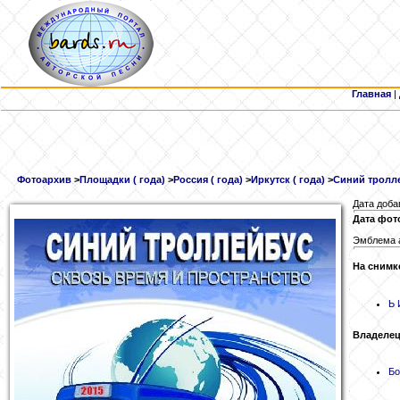
Главная
|
Фотоархив
>
Площадки ( года)
>
Россия ( года)
>
Иркутск ( года)
>
Синий тролле
Дата доба
Дата фот
Эмблема а
На снимк
Ь
Владелец
Бо