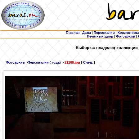
Главная
|
Даты
|
Персоналии
|
Коллективы
Печатный двор
|
Фотоархив
|
Выборка: владелец коллекции
Фотоархив
>
Персоналии ( года)
>
21208.jpg
[
След.
]