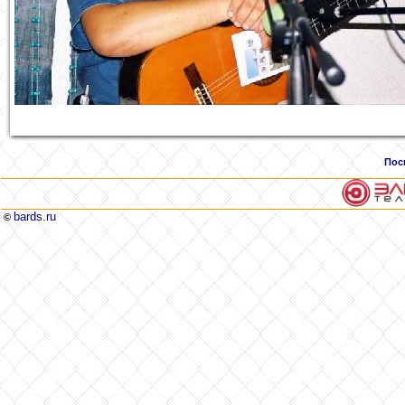
Пос
bards.ru
©