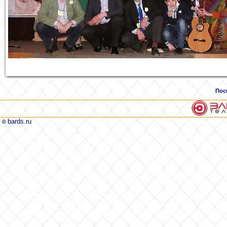
Пос
bards.ru
©