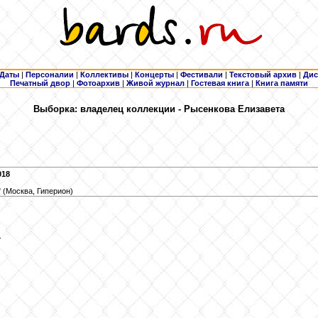
Даты
|
Персоналии
|
Коллективы
|
Концерты
|
Фестивали
|
Текстовый архив
|
Дис
Печатный двор
|
Фотоархив
|
Живой журнал
|
Гостевая книга
|
Книга памяти
Выборка: владелец коллекции - Рысенкова
Елизавета
018
 (Москва, Гиперион)