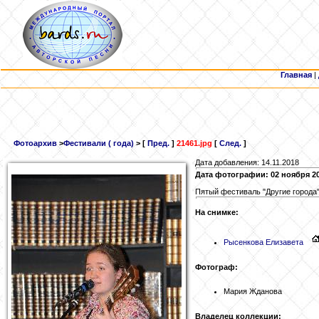
Главная
|
Фотоархив
>
Фестивали ( года)
> [
Пред.
]
21461.jpg
[
След.
]
Дата добавления: 14.11.2018
Дата фотографии: 02 ноября 2
Пятый фестиваль "Другие города"
На снимке:
Рысенкова
Елизавета
Фотограф:
Мария Жданова
Владелец коллекции: