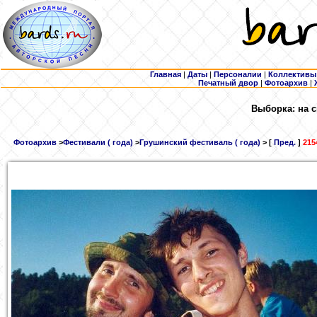
Главная
|
Даты
|
Персоналии
|
Коллективы
Печатный двор
|
Фотоархив
|
Выборка: на с
Фотоархив
>
Фестивали ( года)
>
Грушинский фестиваль ( года)
> [
Пред.
]
215