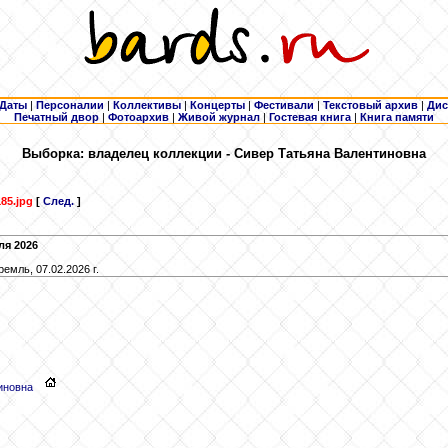
Даты
|
Персоналии
|
Коллективы
|
Концерты
|
Фестивали
|
Текстовый архив
|
Дис
Печатный двор
|
Фотоархив
|
Живой журнал
|
Гостевая книга
|
Книга памяти
Выборка: владелец коллекции - Сивер Татьяна Валентиновна
85.jpg
[
След.
]
ля 2026
емль, 07.02.2026 г.
иновна