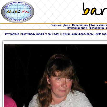
Главная
|
Даты
|
Персоналии
|
Коллективы
Печатный двор
|
Фотоархив
|
Фотоархив
>
Фестивали ((2004 года) года)
>
Грушинский фестиваль ((2004 года