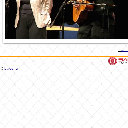
Пос
bards.ru
©