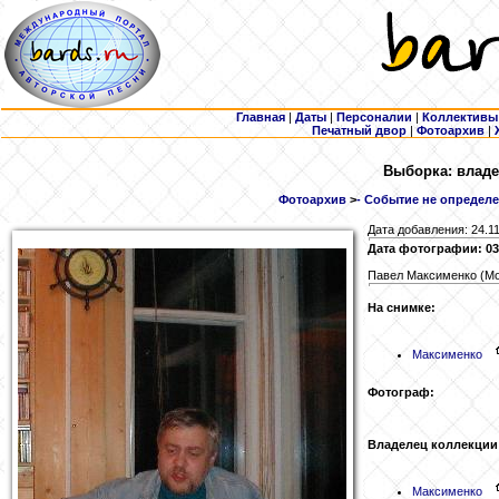
Главная
|
Даты
|
Персоналии
|
Коллективы
Печатный двор
|
Фотоархив
|
Выборка: владе
Фотоархив
>
- Событие не определе
Дата добавления: 24.1
Дата фотографии: 03
Павел Максименко (Мо
На снимке:
Максименко
Фотограф:
Владелец коллекции
Максименко