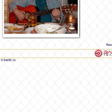
Пос
bards.ru
©