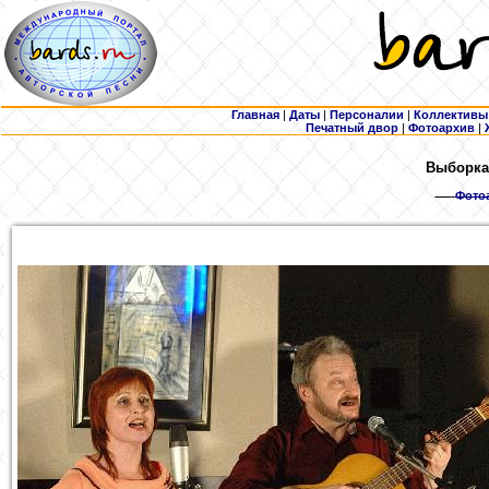
Главная
|
Даты
|
Персоналии
|
Коллективы
Печатный двор
|
Фотоархив
|
Выборка:
Фото