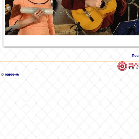
Пос
bards.ru
©