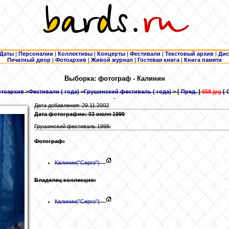
Даты
|
Персоналии
|
Коллективы
|
Концерты
|
Фестивали
|
Текстовый архив
|
Дис
Печатный двор
|
Фотоархив
|
Живой журнал
|
Гостевая книга
|
Книга памяти
Выборка: фотограф - Калинин
тоархив
>
Фестивали ( года)
>
Грушинский фестиваль ( года)
> [
Пред.
]
658.jpg
[
Дата добавления: 29.11.2002
Дата фотографии: 03 июля 1999
Грушинский фестиваль 1999.
Фотограф:
Калинин
("Серго")
Владелец коллекции:
Калинин
("Серго")