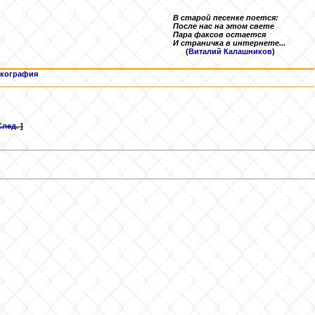
В старой песенке поется:
После нас на этом свете
Пара факсов остается
И страничка в интернете...
(
Виталий Калашников
)
кография
След.
]