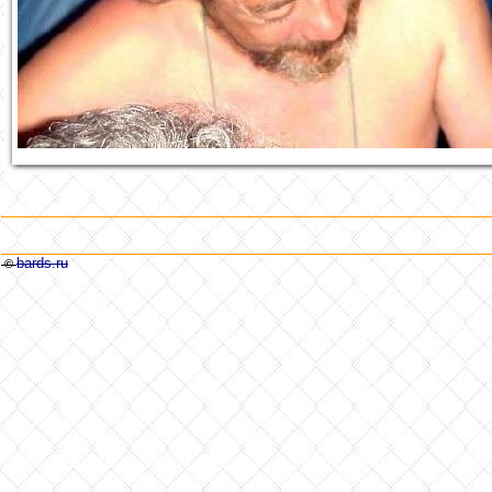
bards.ru
©